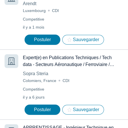
Arendt
Luxembourg
CDI
Competitive
il y a 1 mois
Postuler
Sauvegarder
Expert(e) en Publications Techniques / Tech
data - Secteurs Aéronautique / Ferroviaire /
Défense - Colomiers
Sopra Steria
Colomiers, France
CDI
Competitive
il y a 6 jours
Postuler
Sauvegarder
APPRENTISSAGE - Ingénieur Technique en